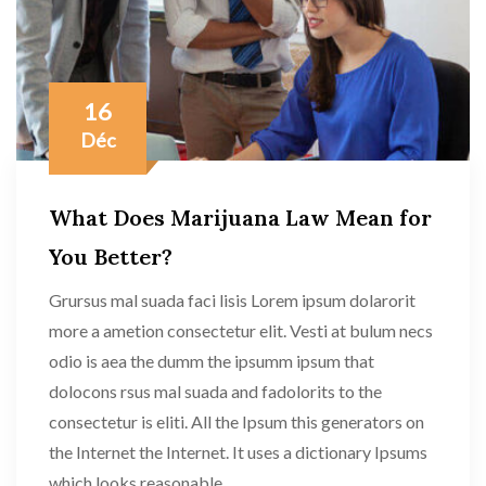
16
Déc
What Does Marijuana Law Mean for
You Better?
Grursus mal suada faci lisis Lorem ipsum dolarorit
more a ametion consectetur elit. Vesti at bulum necs
odio is aea the dumm the ipsumm ipsum that
dolocons rsus mal suada and fadolorits to the
consectetur is eliti. All the Ipsum this generators on
the Internet the Internet. It uses a dictionary Ipsums
which looks reasonable....